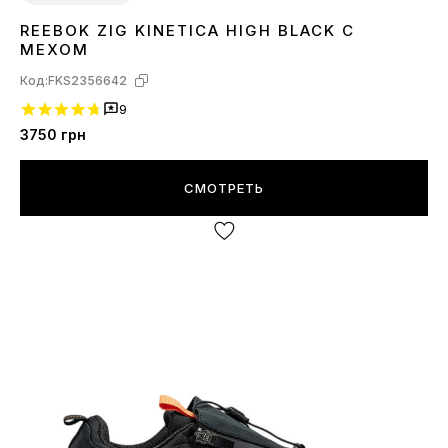
REEBOK ZIG KINETICA HIGH BLACK С
44
МЕХОМ
Код:
FKS2356642
9
3750
грн
СМОТРЕТЬ