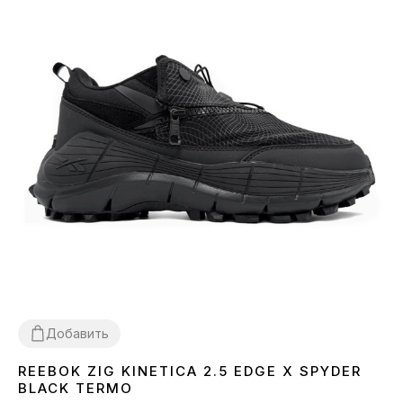
Добавить
REEBOK ZIG KINETICA 2.5 EDGE X SPYDER
41
42
44
BLACK TERMO