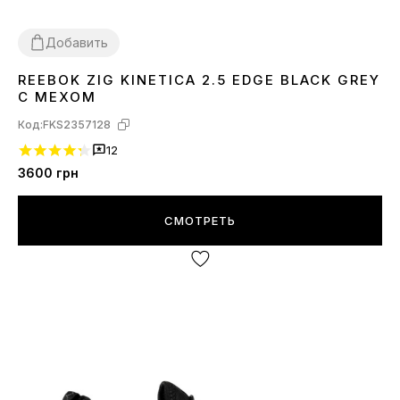
Добавить
REEBOK ZIG KINETICA 2.5 EDGE BLACK GREY
42
44
С МЕХОМ
Код:
FKS2357128
12
3600
грн
СМОТРЕТЬ