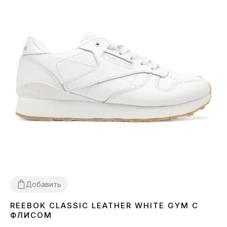
Добавить
REEBOK CLASSIC LEATHER WHITE GYM С
36
37
38
39
41
43
44
45
46
ФЛИСОМ