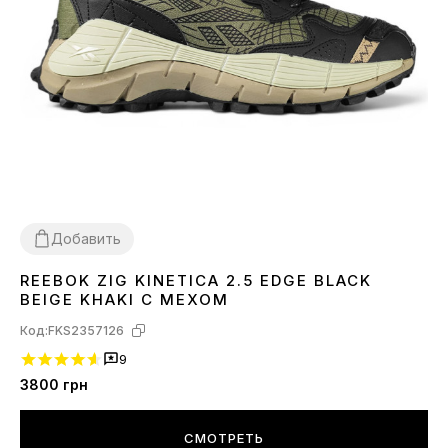
Добавить
REEBOK ZIG KINETICA 2.5 EDGE BLACK
43
44
BEIGE KHAKI С МЕХОМ
Код:
FKS2357126
9
3800
грн
СМОТРЕТЬ