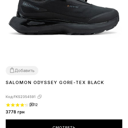
Добавить
SALOMON ODYSSEY GORE-TEX BLACK
41
42
43
44
45
Код:
FKS2354591
12
3778
грн
СМОТРЕТЬ