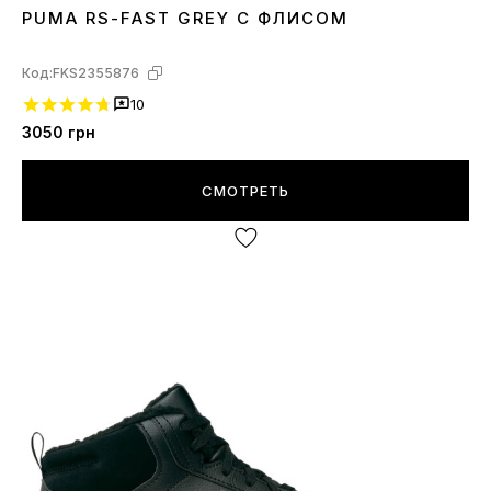
PUMA RS-FAST GREY С ФЛИСОМ
43
44
45
Код:
FKS2355876
10
3050
грн
СМОТРЕТЬ