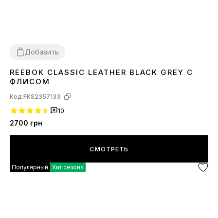
Добавить
REEBOK CLASSIC LEATHER BLACK GREY С
36
37
38
39
42
ФЛИСОМ
Код:
FKS2357133
10
2700
грн
СМОТРЕТЬ
Популярный
Хит сезона