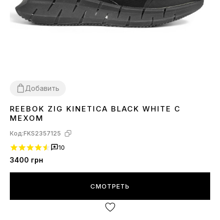
Добавить
REEBOK ZIG KINETICA BLACK WHITE С
43
44
МЕХОМ
Код:
FKS2357125
10
3400
грн
СМОТРЕТЬ