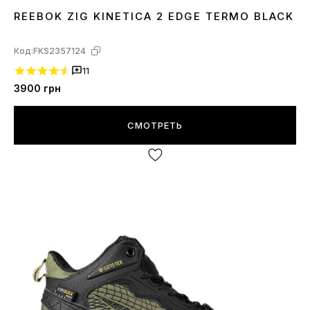
REEBOK ZIG KINETICA 2 EDGE TERMO BLACK
42
Код:
FKS2357124
11
3900
грн
СМОТРЕТЬ