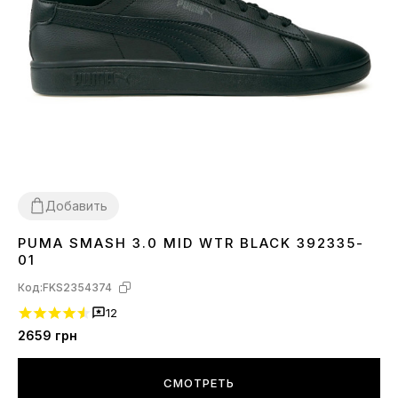
Добавить
PUMA SMASH 3.0 MID WTR BLACK 392335-
36
37
37.5
38
38.5
39
42
42.5
43
44
44.5
45
47
01
Код:
FKS2354374
12
2659
грн
СМОТРЕТЬ