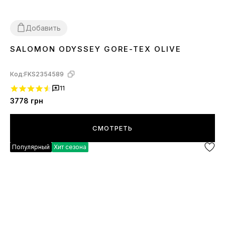
Добавить
SALOMON ODYSSEY GORE-TEX OLIVE
41
42
43
44
45
Код:
FKS2354589
11
3778
грн
СМОТРЕТЬ
Популярный
Хит сезона