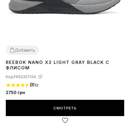
Добавить
REEBOK NANO X2 LIGHT GRAY BLACK С
43
44
45
ФЛИСОМ
Код:
FKS2357134
12
2750
грн
СМОТРЕТЬ