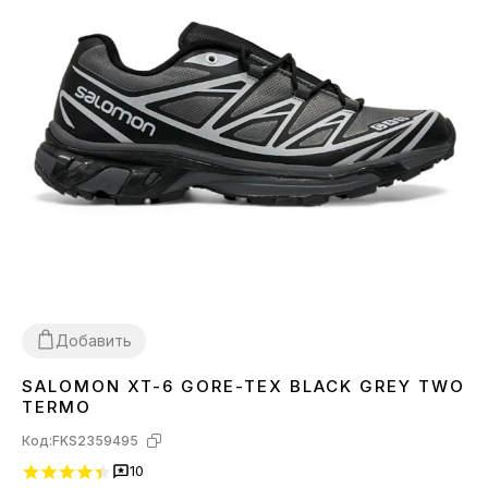
Добавить
SALOMON XT-6 GORE-TEX BLACK GREY TWO
44
TERMO
Код:
FKS2359495
10