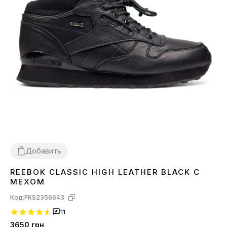
Добавить
REEBOK CLASSIC HIGH LEATHER BLACK С
43
45
46
МЕХОМ
Код:
FKS2356643
11
3650
грн