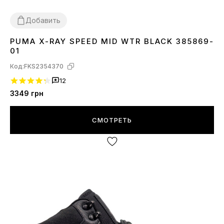
Добавить
PUMA X-RAY SPEED MID WTR BLACK 385869-
36
42
43
44
01
Код:
FKS2354370
12
3349
грн
СМОТРЕТЬ