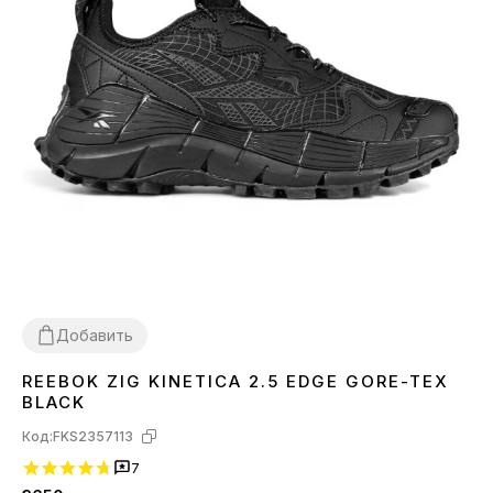
Добавить
REEBOK ZIG KINETICA 2.5 EDGE GORE-TEX
44
BLACK
Код:
FKS2357113
7