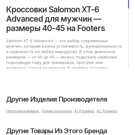
Кроссовки Salomon XT-6
Advanced для мужчин —
размеры 40-45 на Footers
Salomon XT-6 Advanced — это выбор современных
мужчин, которым важны устойчивость, функциональность
и надёжность на любых маршрутах. В этом диапазоне
размеров — от 40 до 45 — можно подыскать наиболее
подходящую пару для тренировок, прогулок или
активного отдыха на природе. В линейке доступны
популярные цвета и варианты оформления, что позволяет
легко подобрать кроссовки в соответствии со стилем и
предпочтениями.
Как выбрать кроссовки
Другие Изделия Производителя
Salomon XT-6 Advanced в
Непромокаемые
,
Демисезонные
,
41 Размер
,
42 Размер
нужном размере?
Для правильного выбора кроссовок Salomon XT-6
Другие Товары Из Этого Бренда
Advanced измерьте длину обеих стоп ближе к вечеру,