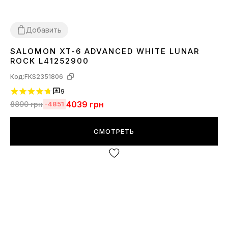
Добавить
SALOMON XT-6 ADVANCED WHITE LUNAR
37
40
41
42
43
44
45
ROCK L41252900
Код:
FKS2351806
9
4039
грн
8890
грн
-4851
СМОТРЕТЬ