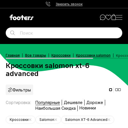
Заказать звонок
Главная
Все товары
Кроссовки
Кроссовки salomon
Кроссо
Кроссовки salomon xt-6
advanced
Фильтры
Сортировка
:
Популярные
Дешевле
Дороже
Новинки
Наибольшая Скидка
Кроссовки
Salomon
Salomon XT-6 Advanced