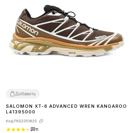
Добавить
SALOMON XT-6 ADVANCED WREN KANGAROO
40
L41395000
Код:
FKS2351825
11