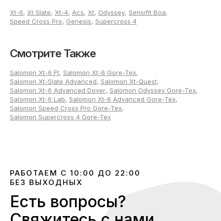
чтобы учесть возможное увеличение размеров. Следует
Xt-6
,
Xt Slate
,
Xt-4
,
Acs
,
Xt
,
Odyssey
,
Sensifit Boa
,
ориентироваться на большую стопу, измеряя от пятки до
Speed Cross Pro
,
Genesis
,
Supercross 4
кончика самого длинного пальца. К полученному
значению добавляют 2–3 мм для ежедневного ношения
или до 10 мм, если запланированы тренировки и
активное движение.
Смотрите Также
Для плотных моделей важен точный подбор по ширине и
Salomon Xt-6 Ft
,
Salomon Xt-6 Gore-Tex
,
подъёму, так как такие кроссовки практически не меняют
Salomon Xt-Slate Advanced
,
Salomon Xt-Quest
,
форму с течением времени. При примерке важно, чтобы
Salomon Xt-6 Advanced Dover
,
Salomon Odyssey Gore-Tex
,
пальцы оставались свободны, а пятка хорошо
Salomon Xt-6 Lab
,
Salomon Xt-6 Advanced Gore-Tex
,
фиксировалась без скольжения и лишнего давления.
Salomon Speed Cross Pro Gore-Tex
,
Если обувь мягкая, допускается минимальный запас по
Salomon Supercross 4 Gore-Tex
ширине, но не по длине.
Что отличает кроссовки
Salomon XT-6 Advanced в
магазине Footers?
РАБОТАЕМ С 10:00 ДО 22:00
БЕЗ ВЫХОДНЫХ
В магазине Footers представлен богатый выбор мужских
Есть вопросы?
кроссовок Salomon XT-6 Advanced размеров 40–45,
всегда в наличии новые коллекции и наиболее
Свяжитесь с нами
востребованные расцветки. Наши покупатели получают: