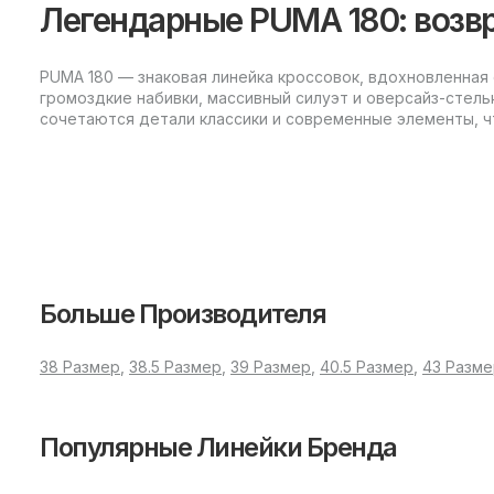
Легендарные PUMA 180: возв
PUMA 180 — знаковая линейка кроссовок, вдохновленная
громоздкие набивки, массивный силуэт и оверсайз-стель
сочетаются детали классики и современные элементы, чт
Сравнение вариантов PUMA 1
Линейка Пума 180 представлена несколькими версиями,
PUMA 180 Essential
Больше Производителя
Базовая версия модели, отличающаяся лаконичным испол
повседневный гардероб.
38 Размер
,
38.5 Размер
,
39 Размер
,
40.5 Размер
,
43 Разме
PUMA 180 Cordura
Популярные Линейки Бренда
Вариант с особой отделкой, в котором используется про
хорошо подчеркивает индивидуальность в динамичном р