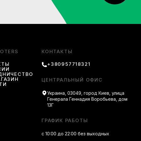
ие
OOTERS
КОНТАКТЫ
КТЫ
+380957718321
заботу о каждом клиенте. Мы поддерживаем текущий
СИИ
в любой точке страны. Наши менеджеры помогут с
ДНИЧЕСТВО
бы оплаты, примерка до покупки и легкий возврат,
АГАЗИН
ЦЕНТРАЛЬНЫЙ ОФИС
ТИ
Украина, 03049, город Киев, улица
Генерала Геннадия Воробьева, дом
13Г
ГРАФИК РАБОТЫ
с 10:00 до 22:00 без выходных