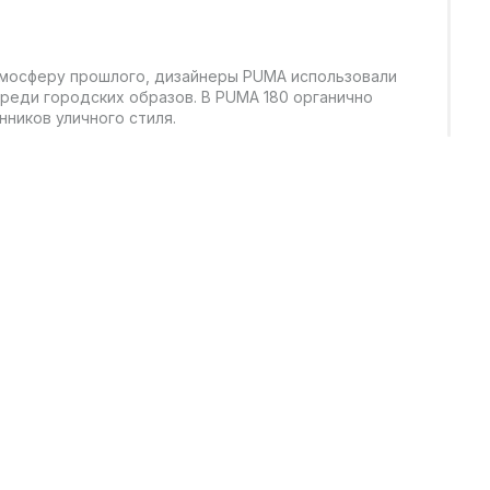
атмосферу прошлого, дизайнеры PUMA использовали
среди городских образов. В PUMA 180 органично
ников уличного стиля.
у и хочет добавить скейт-эстетики в свой
бор — отличный баланс стиля и износостойкости,