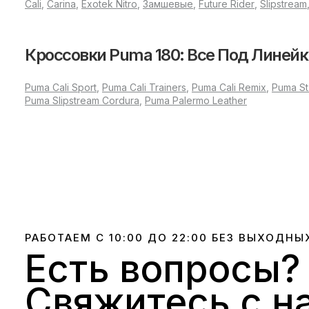
Cali
,
Carina
,
Exotek Nitro
,
Замшевые
,
Future Rider
,
Slipstream
PUMA 180 Premium
Кроссовки Puma 180: Все Под Линейк
Обновленная версия с технологичным верхом и выразите
привлекает поклонников городского эксперимента в оде
Puma Cali Sport
,
Puma Cali Trainers
,
Puma Cali Remix
,
Puma St
Puma Slipstream Cordura
,
Puma Palermo Leather
Коллаборации PUMA 180
Линейка PUMA 180 уже стала основой для сотрудничеств
придают модели нестандартные детали и новые цветовые
В каком сезоне носить Пума 
Кроссовки можно смело выбирать для демисезона — они
РАБОТАЕМ С 10:00 ДО 22:00 БЕЗ ВЫХОДНЫ
подойдут более легкие расцветки; ранней весной и осен
Есть вопросы?
Что делать в Пума 180?
Свяжитесь с н