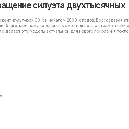
ращение силуэта двухтысячных
 скейт-культурой 90-х и началом 2000-х годов. Воссоздавая 
ки, благодаря чему кроссовки моментально стали заметными 
о делает эту модель актуальной для нового поколения поклон
80
 чтобы каждый нашел подходящую модель под себя:
нением и универсальностью. Подойдет тем, кто ценит простот
р
чная ткань и усиленные детали для больших нагрузок. Этот вы
итме города.