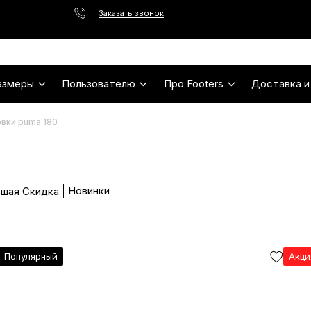
Заказать звонок
азмеры
Пользователю
Про Footers
Доставка и
вки puma 180
Новинки
шая Скидка
Популярный
Акц