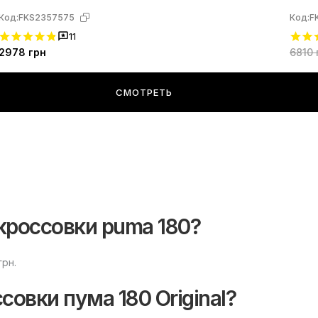
Код:
FKS2357575
Код:
F
11
2978
грн
6810
СМОТРЕТЬ
кроссовки puma 180?
грн.
совки пума 180 Original?