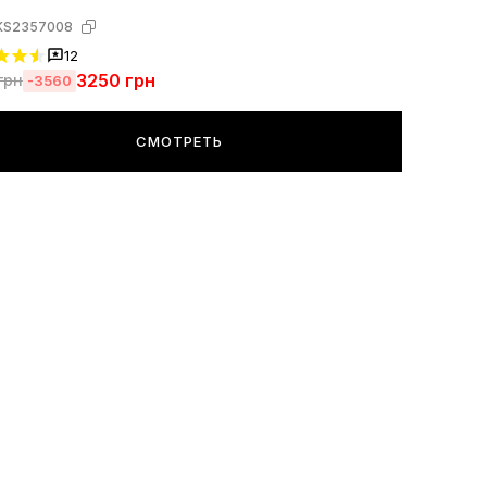
KS2357008
12
3250
грн
грн
-3560
СМОТРЕТЬ