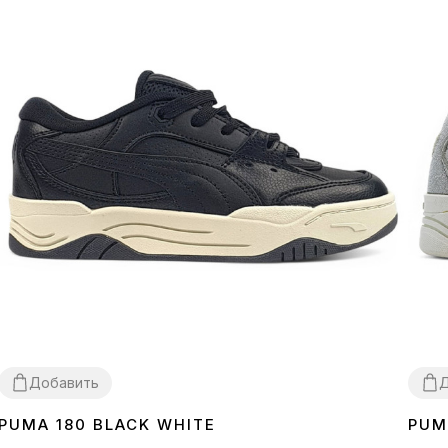
Добавить
Д
PUMA 180 BLACK WHITE
PUM
37
38
39
40
41
44
45
40