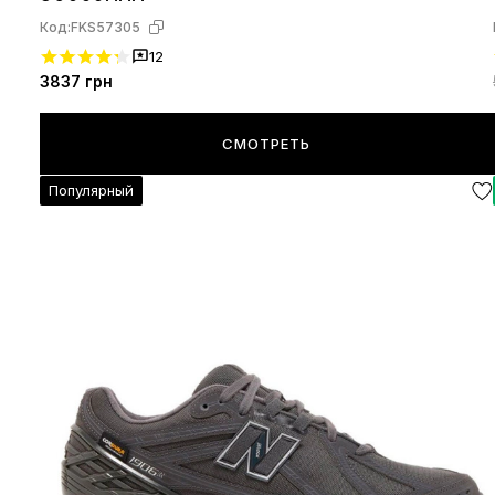
Код:
FKS57305
12
3837
грн
СМОТРЕТЬ
Популярный