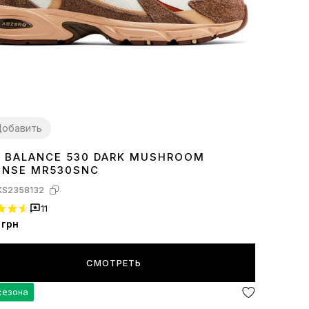
обавить
 BALANCE 530 DARK MUSHROOM
7
38
39
40
41
42
43
44
45
ENSE MR530SNC
KS2358132
11
грн
СМОТРЕТЬ
сезона