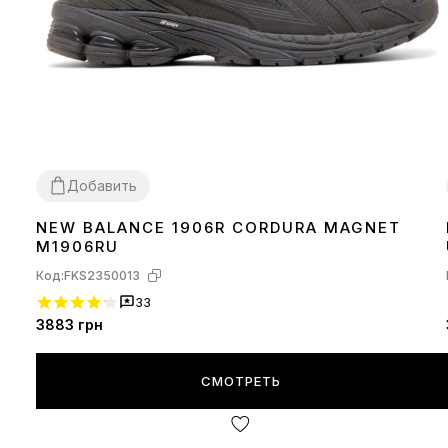
Добавить
NEW BALANCE 1906R CORDURA MAGNET
36
37
38
39
40
41
42
43
44
45
M1906RU
Код:
FKS2350013
33
3883
грн
СМОТРЕТЬ