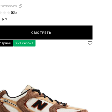
KS2360520
0
грн
СМОТРЕТЬ
лярный
Хит сезона