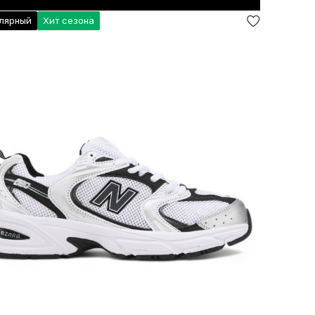
лярный
Хит сезона