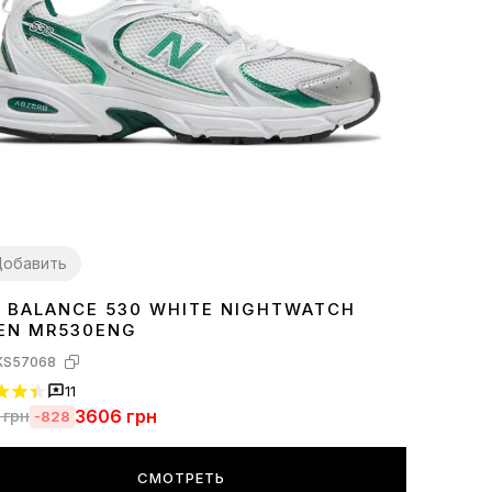
обавить
 BALANCE 530 WHITE NIGHTWATCH
7
38
39
41
42
44
45
EN MR530ENG
KS57068
11
3606
грн
грн
-828
СМОТРЕТЬ