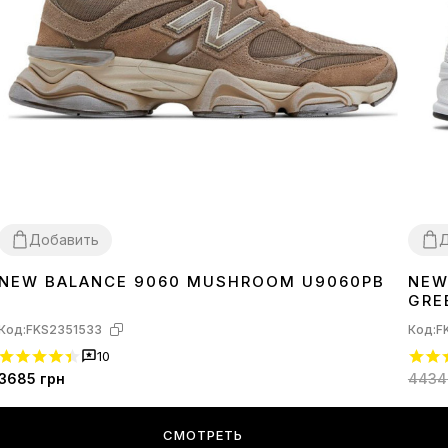
Добавить
Д
NEW BALANCE 9060 MUSHROOM U9060PB
NEW
36
37
38
39
40
41
42
43
44
45
36
3
GRE
Код:
FKS2351533
Код:
F
10
3685
грн
4434
СМОТРЕТЬ