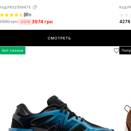
Код:
FKS2359475
Код:
F
11
3974
грн
5990
грн
4278
-2016
СМОТРЕТЬ
Хит сезона
Попу