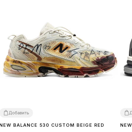
Добавить
Д
NEW BALANCE 530 CUSTOM BEIGE RED
NEW
36
37
38
39
41
42
43
44
41
4