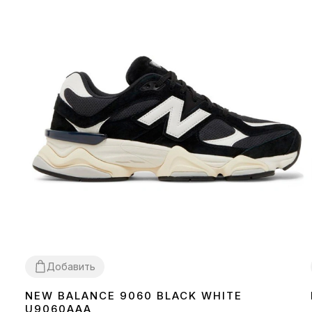
Добавить
NEW BALANCE 9060 BLACK WHITE
36
37
38
39
41
42
43
44
45
U9060AAA