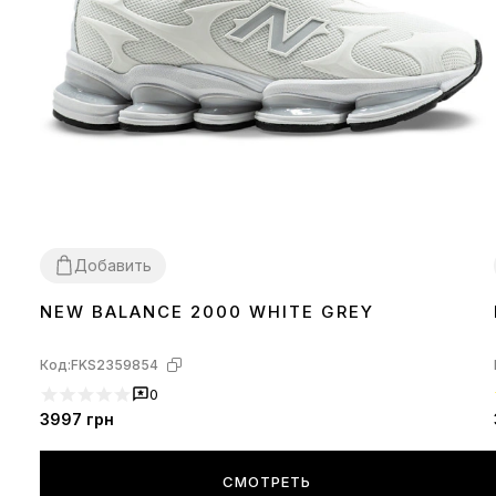
Добавить
NEW BALANCE 2000 WHITE GREY
42
43
44
45
Код:
FKS2359854
0
3997
грн
СМОТРЕТЬ