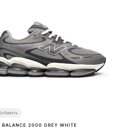
обавить
 BALANCE 2000 GREY WHITE
2
43
44
45