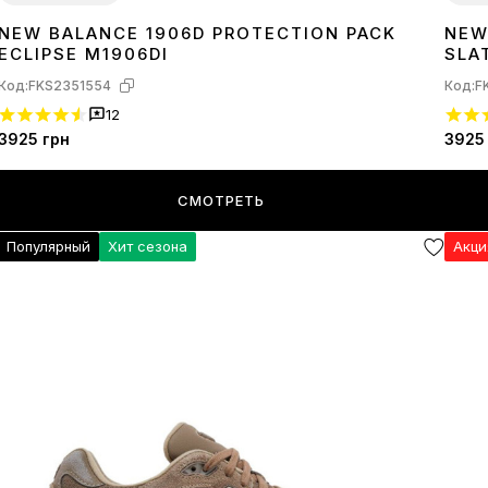
NEW BALANCE 1906D PROTECTION PACK
NEW
36
37
39
40
41
42
44
45
36
3
ECLIPSE M1906DI
SLA
Код:
FKS2351554
Код:
F
12
3925
грн
3925
СМОТРЕТЬ
Популярный
Хит сезона
Акц