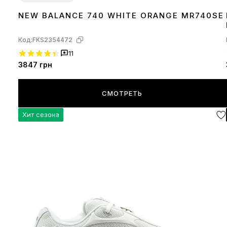
NEW BALANCE 740 WHITE ORANGE MR740SE
37
38
41
42
43
44
45
Код:
FKS2354472
11
3847
грн
СМОТРЕТЬ
Хит сезона