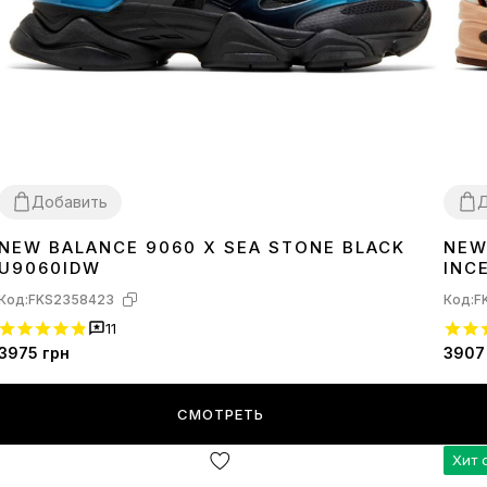
Добавить
Д
NEW BALANCE 9060 X SEA STONE BLACK
NEW
36
37
38
39
40
41
42
43
44
45
36
3
U9060IDW
INC
Код:
FKS2358423
Код:
F
11
3975
грн
3907
СМОТРЕТЬ
Хит 