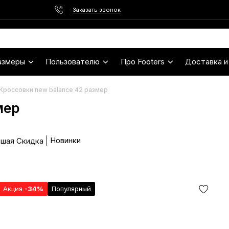
Заказать звонок
азмеры
Пользователю
Про Footers
Доставка и
Кроссовки new balance 42 размер
мер
Новинки
шая Скидка
Акция
-34%
Популярный