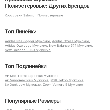
кроссовки мужские из
Полиэстеровые: Других Брендов
полиэстера?
Кроссовки Salomon Полиэстеровые
Чтобы кроссовки мужские из полиэстера идеально сели
по ноге, стоит измерить стопу вечером, когда она
Топ Линейки
немного увеличивается. Ориентироваться лучше на
больший размер обеих стоп. Длина измеряется от пятки
до конца длинного пальца; для демисезонной обуви к
Adidas Nite Jogger Мужские
,
Adidas Ozelia Мужские
,
значению добавляют несколько миллиметров для
Adidas Ozweego Мужские
,
New Balance 574 Мужские
,
свободного движения, а для спортивных занятий
New Balance 9060 Мужские
необходим запас до 10 мм.
Для плотных или формованных кед важна точная посадка
по ширине и подъему. Эластичная спортивная обувь из
Топ Подлинейки
современных материалов слегка адаптируется к форме
стопы, но изделия из синтетики оставляют
Air Max Terrascape Plus Мужские
,
первоначальные размеры, поэтому рекомендуется
Air Vapormax Plus Мужские
,
M2K Tekno Мужские
,
тщательно сверять параметры перед покупкой. Чтобы
Sb Dunk Low Мужские
,
Zoom Vomero 5 Мужские
избежать дискомфорта, при примерке проверьте, чтобы
пальцы свободно шевелились, а пятка фиксировалась, не
скользя внутри кроссовка.
Популярные Размеры
Преимущества покупки