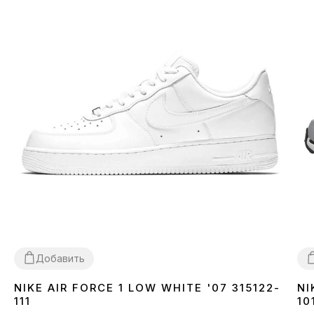
Добавить
NIKE AIR FORCE 1 LOW WHITE '07 315122-
NI
36
37
38
39
40
41
42
43
44
45
46
3
111
10