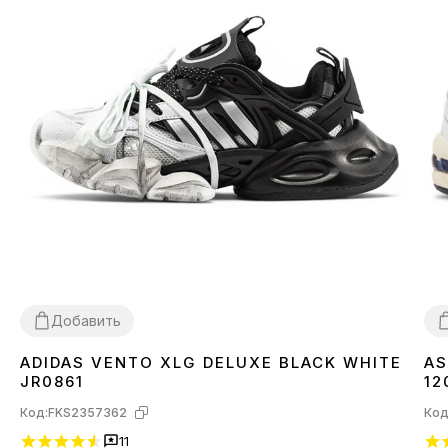
Добавить
ADIDAS VENTO XLG DELUXE BLACK WHITE
AS
36
37
38
39
40
41
42
43
44
3
JR0861
12
Код:
FKS2357362
Код
11