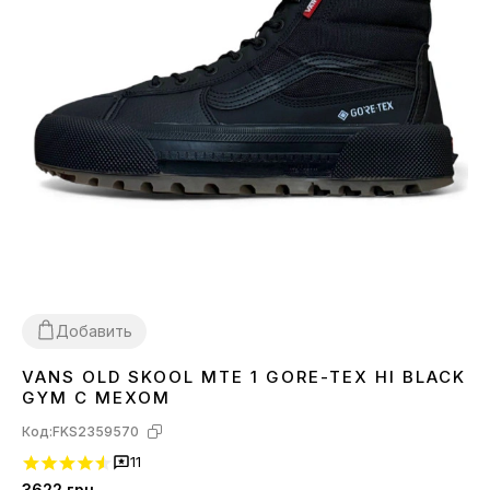
Добавить
VANS OLD SKOOL MTE 1 GORE-TEX HI BLACK
44
GYM С МЕХОМ
Код:
FKS2359570
11
3622
грн