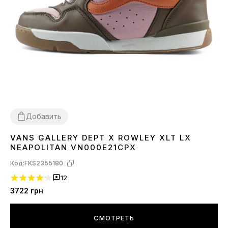
Добавить
VANS GALLERY DEPT X ROWLEY XLT LX
36
37
38
39
40
NEAPOLITAN VN000E21CPX
Код:
FKS2355180
12
3722
грн
СМОТРЕТЬ