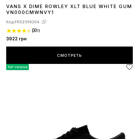
VANS X DIME ROWLEY XLT BLUE WHITE GUM
36
37
41
42
43
44
VN000CMWNVY1
Код:
FKS2356204
11
3922
грн
СМОТРЕТЬ
Хит сезона