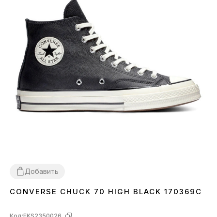
Добавить
CONVERSE CHUCK 70 HIGH BLACK 170369C
36
37
Код:
FKS2350026