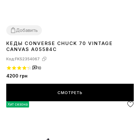
Добавить
КЕДЫ CONVERSE CHUCK 70 VINTAGE
36
37
38
39
41
42
43
44
CANVAS A05584C
Код:
FKS2354067
10
4200
грн
СМОТРЕТЬ
Хит сезона