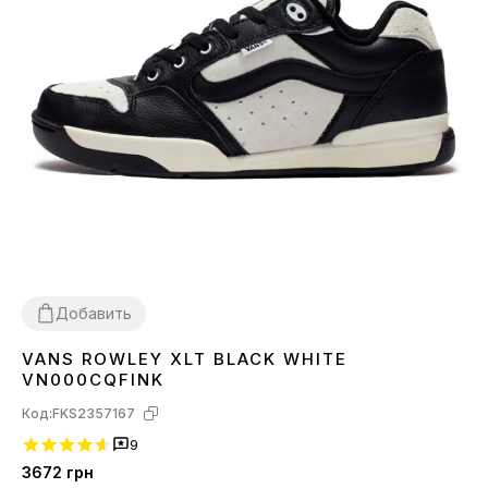
Добавить
VANS ROWLEY XLT BLACK WHITE
37
38
40
41
42
43
44
45
VN000CQFINK
Код:
FKS2357167
9
3672
грн