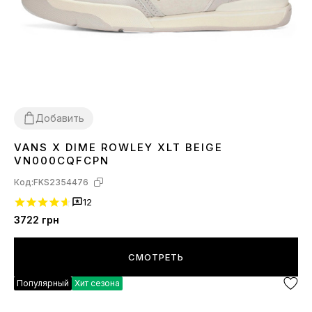
Добавить
VANS X DIME ROWLEY XLT BEIGE
36
37
44
45
VN000CQFCPN
Код:
FKS2354476
12
3722
грн
СМОТРЕТЬ
Популярный
Хит сезона