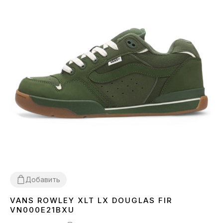
Добавить
VANS ROWLEY XLT LX DOUGLAS FIR
42
43
44
VN000E21BXU