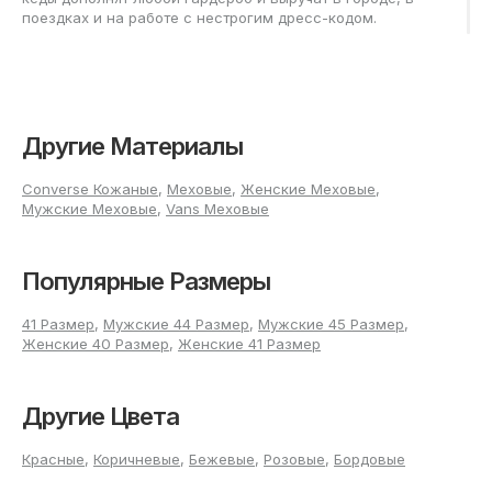
поездках и на работе с нестрогим дресс-кодом.
Преимущества и ключевые
особенности кожаных кед
Другие Материалы
Плотная натуральная кожа держит форму дольше
синтетических материалов и переносит регулярные
сгибы без заломов. Со временем верх подстраивается
Converse Кожаные
,
Меховые
,
Женские Меховые
,
под индивидуальные особенности стопы, что повышает
Мужские Меховые
,
Vans Меховые
комфорт при длительной носке. Материал пропускает
воздух, поддерживает оптимальный микроклимат внутри
обуви и помогает сохранить свежесть на протяжении
Популярные Размеры
дня.
Как правильно ухаживать за
41 Размер
,
Мужские 44 Размер
,
Мужские 45 Размер
,
Женские 40 Размер
,
Женские 41 Размер
кожаными кедами
Чтобы пара выглядела аккуратно и служила долго,
Другие Цвета
необходимо регулярное очищение и бережная сушка при
комнатной температуре вдали от батарей и прямого
Красные
,
Коричневые
,
Бежевые
,
Розовые
,
Бордовые
солнца. После прогулки стоит удалить следы пыли мягкой
тканью, а перед хранением обеспечить полную сухость