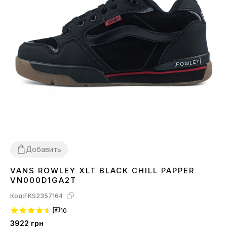
Добавить
VANS ROWLEY XLT BLACK CHILL PAPPER
36
41
44
VN000D1GA2T
Код:
FKS2357164
10
3922
грн