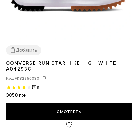
Добавить
CONVERSE RUN STAR HIKE HIGH WHITE
36
39
A04293C
Код:
FKS2350030
9
3050
грн
СМОТРЕТЬ