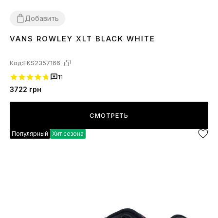
Добавить
VANS ROWLEY XLT BLACK WHITE
36
37
41
42
43
44
Код:
FKS2357166
11
3722
грн
СМОТРЕТЬ
Популярный
Хит сезона