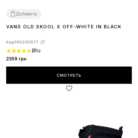
Добавить
VANS OLD SKOOL X OFF-WHITE IN BLACK
40
42
Код:
FKS2351077
12
2359
грн
СМОТРЕТЬ