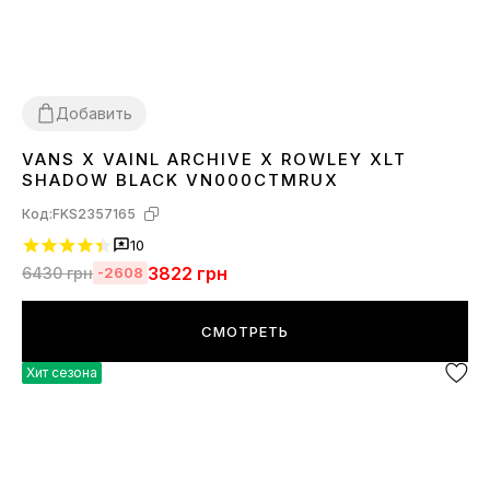
Добавить
VANS X VAINL ARCHIVE X ROWLEY XLT
36
37
38
39
40
41
42
44
45
SHADOW BLACK VN000CTMRUX
Код:
FKS2357165
10
3822
грн
6430
грн
-2608
СМОТРЕТЬ
Хит сезона