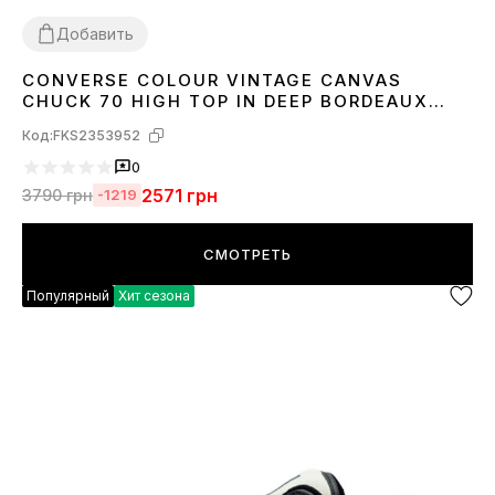
Добавить
CONVERSE COLOUR VINTAGE CANVAS
36
37
38
39
40
41
42
43
44
CHUCK 70 HIGH TOP IN DEEP BORDEAUX
171567C
Код:
FKS2353952
0
2571
грн
3790
грн
-1219
СМОТРЕТЬ
Популярный
Хит сезона