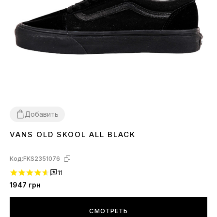
Добавить
VANS OLD SKOOL ALL BLACK
36
Код:
FKS2351076
11
1947
грн
СМОТРЕТЬ