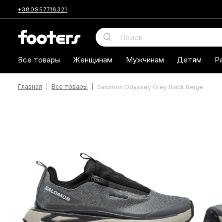
+380957718321
Все товары
Женщинам
Мужчинам
Детям
Р
Главная
Все товары
Salomon Odyssey Grey Black Beige