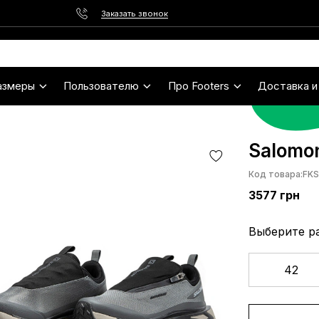
Заказать звонок
азмеры
Пользователю
Про Footers
Доставка и
Salomon
Код товара:
FK
3577
грн
Выберите р
42