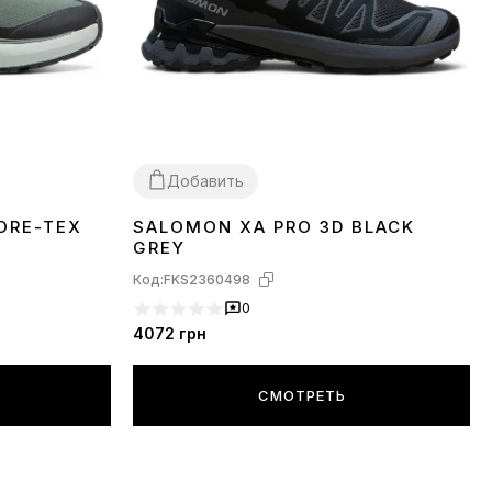
Добавить
ORE-TEX
SALOMON XA PRO 3D BLACK
41
42
43
44
45
GREY
Код:
FKS2360498
0
4072
грн
СМОТРЕТЬ