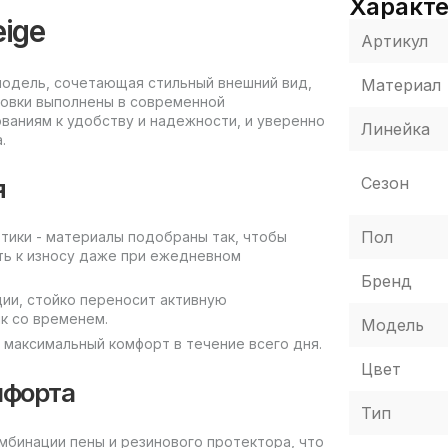
Характ
eige
Артикул
 модель, сочетающая стильный внешний вид,
Материал
совки выполнены в современной
ваниям к удобству и надежности, и уверенно
Линейка
.
я
Сезон
Пол
етики - материалы подобраны так, чтобы
ть к износу даже при ежедневном
Бренд
ии, стойко переносит активную
к со временем.
Модель
 максимальный комфорт в течение всего дня.
Цвет
мфорта
Тип
бинации пены и резинового протектора, что