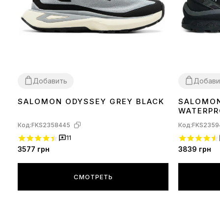
Добавить
Добави
SALOMON ODYSSEY GREY BLACK
SALOMON
42
41
42
WATERPR
TERMO
Код:
FKS2358445
Код:
FKS2359
11
3577
грн
3839
грн
СМОТРЕТЬ