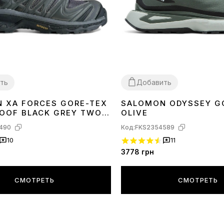
ть
Добавить
 XA FORCES GORE-TEX
SALOMON ODYSSEY G
41
42
43
44
45
OOF BLACK GREY TWO
OLIVE
490
Код:
FKS2354589
10
11
3778
грн
СМОТРЕТЬ
СМОТРЕТЬ