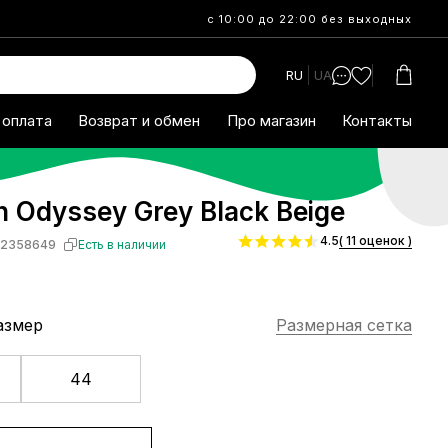
с 10:00 до 22:00 без выходных
RU
UA
 оплата
Возврат и обмен
Про магазин
Контакты
 Odyssey Grey Black Beige
4.5
( 11 оценок )
S2358649
Есть в наличии
азмер
Размерная сетка
44