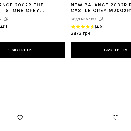
ANCE 2002R THE
NEW BALANCE 2002R 
40
41
42
43
44
45
T STONE GREY
CASTLE GREY M2002R
A
2
Код:
FKS57187
11
9
3873
грн
СМОТРЕТЬ
СМОТРЕТЬ