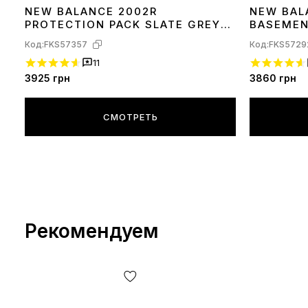
NEW BALANCE 2002R
NEW BAL
36
37
39
41
42
41
PROTECTION PACK SLATE GREY
BASEMEN
M2002RDM
M2002RB
Код:
FKS57357
Код:
FKS5729
11
3925
грн
3860
грн
СМОТРЕТЬ
Рекомендуем