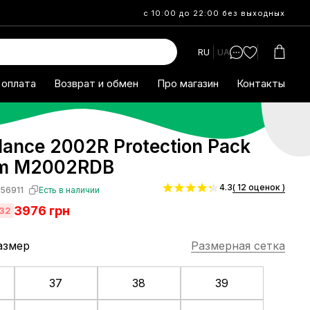
с 10:00 до 22:00 без выходных
RU
UA
 оплата
Возврат и обмен
Про магазин
Контакты
ance 2002R Protection Pack
m M2002RDB
4.3
( 12 оценок )
56911
Есть в наличии
3976
грн
032
азмер
Размерная сетка
37
38
39