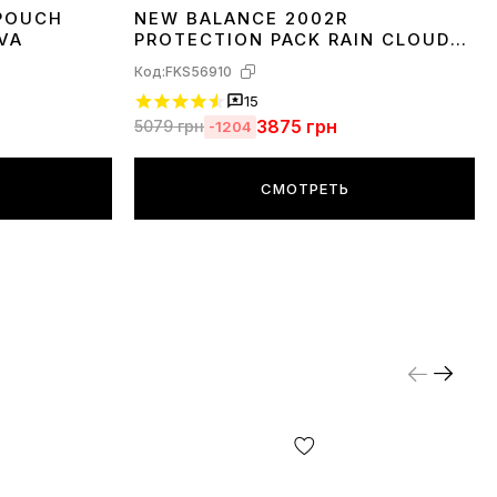
POUCH
NEW BALANCE 2002R
36
37
38
39
40
41
42
43
44
45
VA
PROTECTION PACK RAIN CLOUD
M2002RDA
Код:
FKS56910
15
3875
грн
5079
грн
-1204
СМОТРЕТЬ