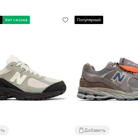
й
Хит сезона
Популярный
ть
Добавить