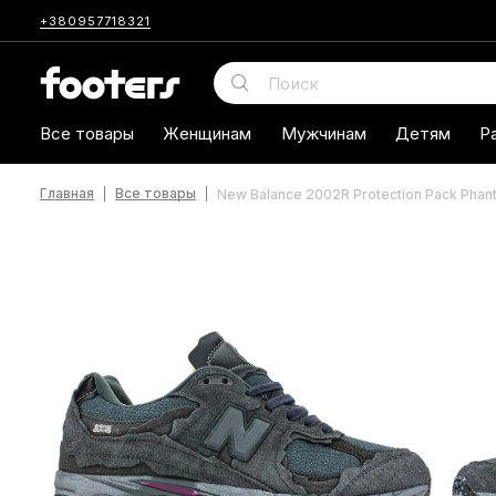
+380957718321
Все товары
Женщинам
Мужчинам
Детям
Р
Главная
Все товары
New Balance 2002R Protection Pack Ph