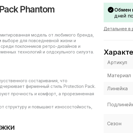
 Pack Phantom
Обмен 
дней по
Детальнее в 
лимитированная модель от любимого бренда,
м выборе для повседневной жизни и
 среди поклонников ретро-дизайнов и
Характ
менных технологий и олдскульного силуэта.
Артикул
Материал
кусственного состаривания, что
черкивает фирменный стиль Protection Pack.
Линейка
ируют прочность и комфорт, а прорезиненная
Подлиней
т структуру и повышают износостойкость,
Сезон
ржки