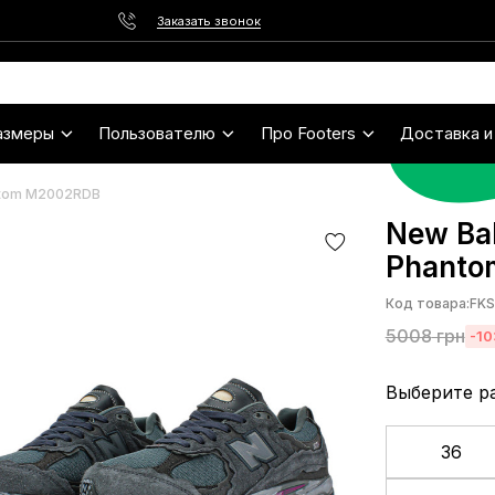
Заказать звонок
азмеры
Пользователю
Про Footers
Доставка и
antom M2002RDB
New Bal
Phanto
Код товара:
FKS
5008
грн
-1
Выберите р
36