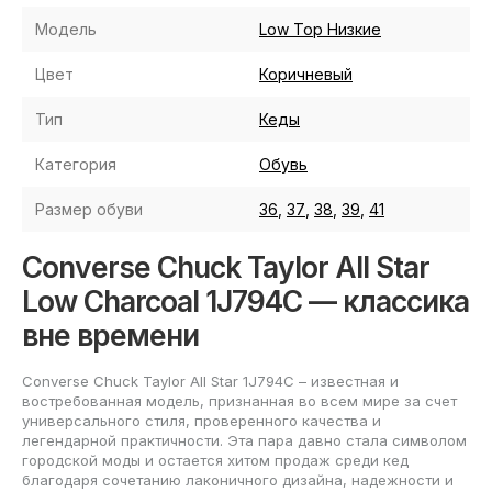
Модель
Low Top Низкие
Цвет
Коричневый
Тип
Кеды
Категория
Обувь
Размер обуви
36
,
37
,
38
,
39
,
41
Converse Chuck Taylor All Star
Low Charcoal 1J794C — классика
вне времени
Converse Chuck Taylor All Star 1J794C – известная и
востребованная модель, признанная во всем мире за счет
универсального стиля, проверенного качества и
легендарной практичности. Эта пара давно стала символом
городской моды и остается хитом продаж среди кед
благодаря сочетанию лаконичного дизайна, надежности и