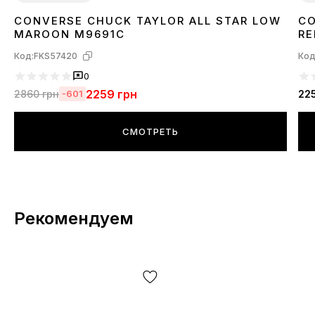
CONVERSE CHUCK TAYLOR ALL STAR LOW
CO
38
39
41
42
43
44
3
MAROON M9691C
RE
Код:
FKS57420
Код
0
2259
грн
2860
грн
22
-601
СМОТРЕТЬ
Рекомендуем