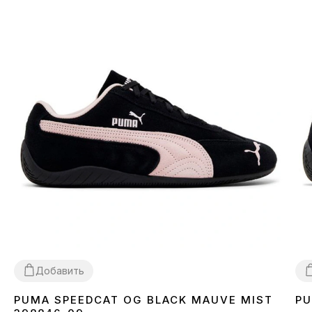
Добавить
PUMA SPEEDCAT OG BLACK MAUVE MIST
PU
36
37
38
39
40
41
3