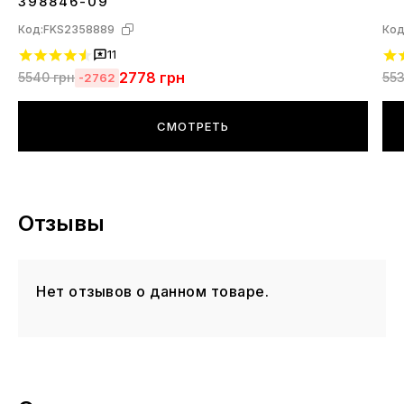
398846-09
Код:
FKS2358889
Код
11
2778
грн
5540
грн
55
-2762
СМОТРЕТЬ
Отзывы
Нет отзывов о данном товаре.