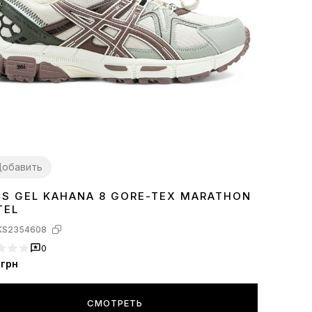
обавить
CS GEL KAHANA 8 GORE-TEX MARATHON
7
38
39
41
42
43
44
45
TEL
KS2354608
0
грн
СМОТРЕТЬ