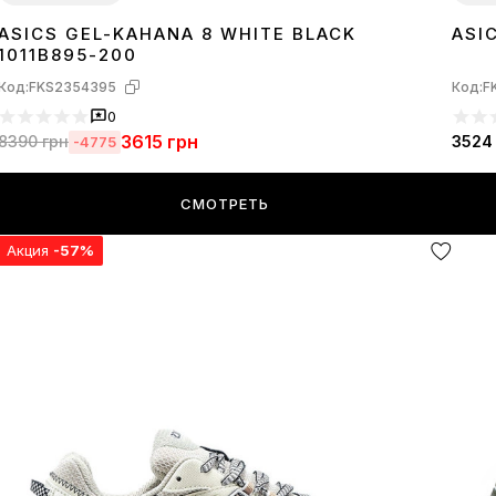
ASICS GEL-KAHANA 8 WHITE BLACK
ASI
36
37
38
39
40
41
42
43
44
45
36
3
1011B895-200
Код:
FKS2354395
Код:
F
0
3615
грн
8390
грн
3524
-4775
СМОТРЕТЬ
Акция
-57%