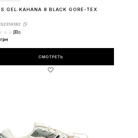
CS GEL KAHANA 8 BLACK GORE-TEX
7
38
41
42
43
44
KS2359382
0
грн
СМОТРЕТЬ