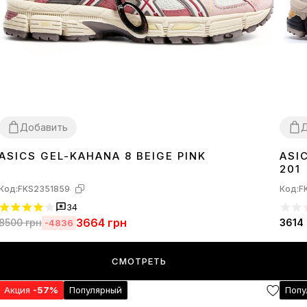
Добавить
Д
ASICS GEL-KAHANA 8 BEIGE PINK
ASI
36
37
38
39
40
41
43
36
3
201
Код:
FKS2351859
Код:
F
34
3664
грн
8500
грн
3614
-4836
СМОТРЕТЬ
Акция
-57%
Популярный
Попу