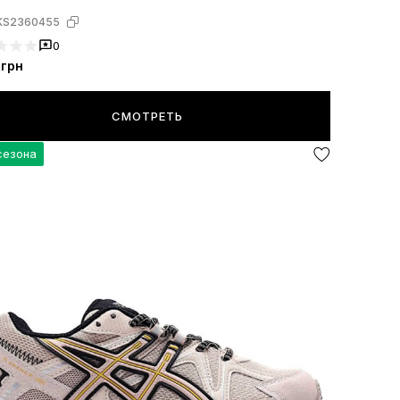
KS2360455
0
грн
СМОТРЕТЬ
сезона