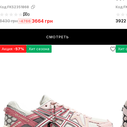
Код:
FKS2351868
Код:
F
0
3664
грн
8430
грн
3922
-4766
СМОТРЕТЬ
Акция
-57%
Хит сезона
Хит 