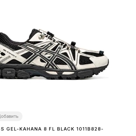
обавить
CS GEL-KAHANA 8 FL BLACK 1011B828-
7
38
39
40
41
42
43
44
45