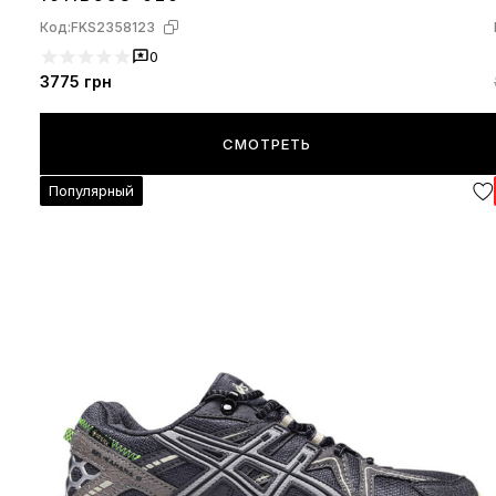
Код:
FKS2358123
0
3775
грн
СМОТРЕТЬ
Популярный