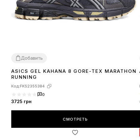
Добавить
ASICS GEL KAHANA 8 GORE-TEX MARATHON
41
42
43
44
45
RUNNING
Код:
FKS2355384
0
3725
грн
СМОТРЕТЬ