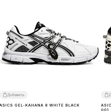
Добавить
Д
ASICS GEL-KAHANA 8 WHITE BLACK
ASI
36
37
38
39
40
41
42
43
44
45
36
3
001