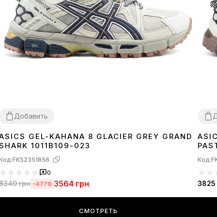
Добавить
Д
ASICS GEL-KAHANA 8 GLACIER GREY GRAND
ASI
36
37
38
39
40
41
42
43
44
45
36
3
SHARK 1011B109-023
PAS
Код:
FKS2351856
Код:
F
0
3564
грн
8340
грн
3825
-4776
СМОТРЕТЬ