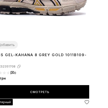
обавить
CS GEL-KAHANA 8 GREY GOLD 1011B109-
7
38
39
40
41
42
43
44
45
KS2351708
0
грн
СМОТРЕТЬ
лярный