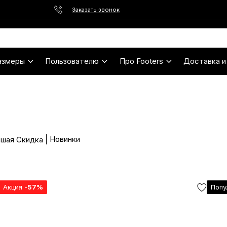
Заказать звонок
азмеры
Пользователю
Про Footers
Доставка и
Новинки
шая Скидка
Акция
-57%
Попу