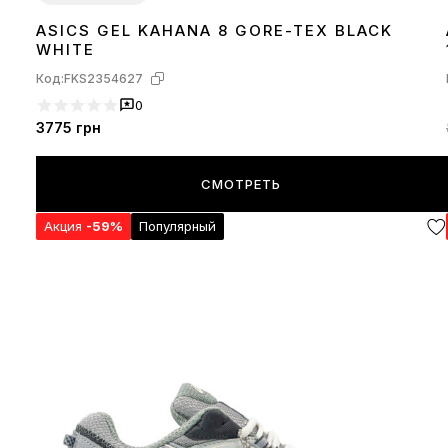
ASICS GEL KAHANA 8 GORE-TEX BLACK
40
41
42
44
45
WHITE
Код:
FKS2354627
0
3775
грн
СМОТРЕТЬ
Акция
-59%
Популярный