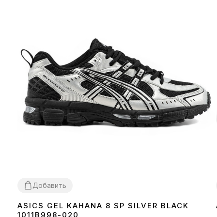
Добавить
ASICS GEL KAHANA 8 SP SILVER BLACK
36
38
39
40
41
42
43
44
45
1011B998-020