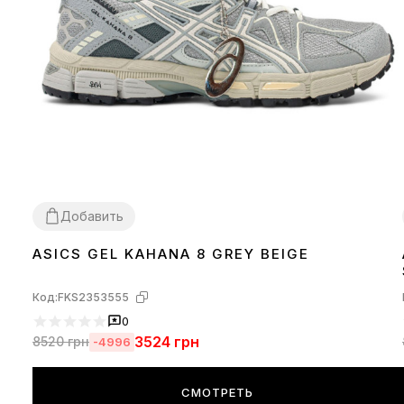
Добавить
ASICS GEL KAHANA 8 GREY BEIGE
36
37
38
39
40
41
42
43
44
45
Код:
FKS2353555
0
3524
грн
8520
грн
-4996
СМОТРЕТЬ