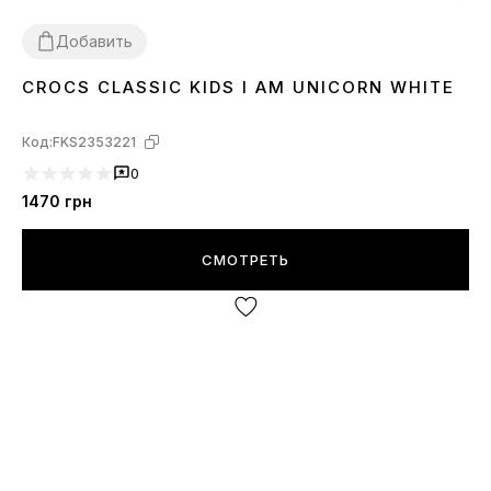
Добавить
CROCS CLASSIC KIDS I AM UNICORN WHITE
25
26
29
30
31
32
33
34
35
Код:
FKS2353221
0
1470
грн
СМОТРЕТЬ