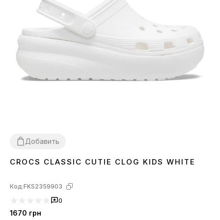
Добавить
CROCS CLASSIC CUTIE CLOG KIDS WHITE
30
31
32
33
34
Код:
FKS2359903
0
1670
грн