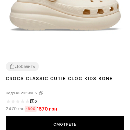
Добавить
CROCS CLASSIC CUTIE CLOG KIDS BONE
30
31
32
33
34
35
Код:
FKS2359905
0
1670
грн
2470
грн
-800
СМОТРЕТЬ