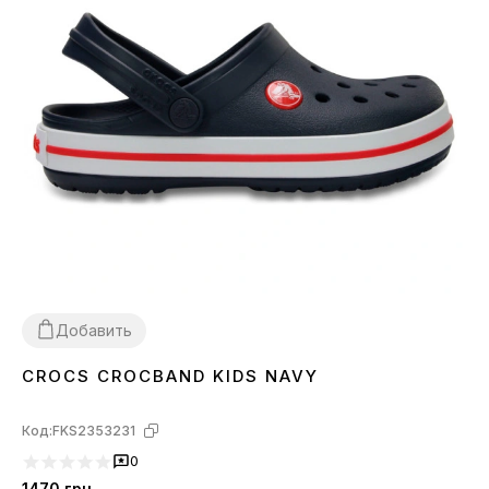
Добавить
CROCS CROCBAND KIDS NAVY
26
27
28
31
32
Код:
FKS2353231
0
1470
грн