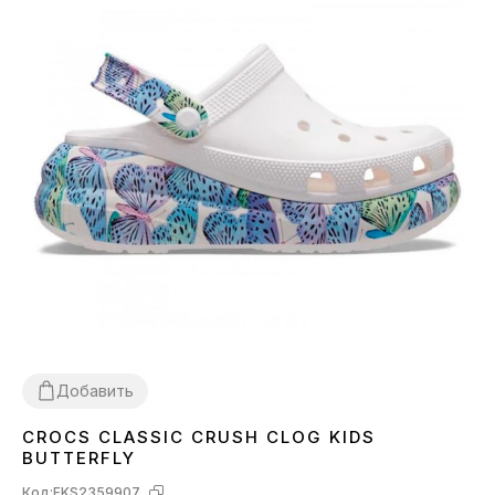
Добавить
CROCS CLASSIC CRUSH CLOG KIDS
29
30
31
32
33
34
BUTTERFLY
Код:
FKS2359907