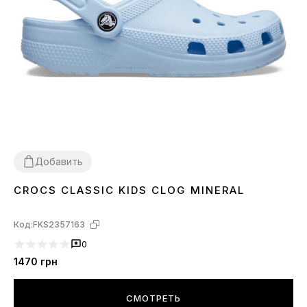
Добавить
CROCS CLASSIC KIDS CLOG MINERAL
28
30
Код:
FKS2357163
0
1470
грн
СМОТРЕТЬ