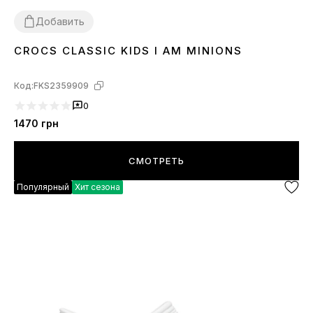
Добавить
CROCS CLASSIC KIDS I AM MINIONS
25
26
28
29
30
31
32
33
34
Код:
FKS2359909
0
1470
грн
СМОТРЕТЬ
Популярный
Хит сезона