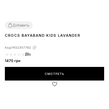
Добавить
CROCS BAYABAND KIDS LAVANDER
25
26
27
28
29
30
Код:
FKS2357782
0
1470
грн
СМОТРЕТЬ