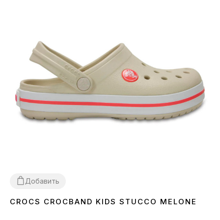
Добавить
CROCS CROCBAND KIDS STUCCO MELONE
26
27
28
29
31
32