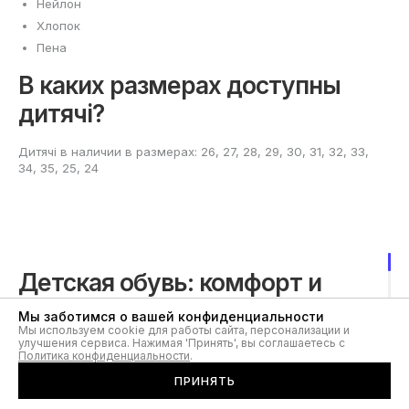
Нейлон
Хлопок
Пена
В каких размерах доступны
дитячі?
Дитячі в наличии в размерах: 26, 27, 28, 29, 30, 31, 32, 33,
34, 35, 25, 24
Детская обувь: комфорт и
безопасность каждый день
Мы заботимся о вашей конфиденциальности
Мы используем cookie для работы сайта, персонализации и
улучшения сервиса. Нажимая 'Принять', вы соглашаетесь с
Детская обувь сейчас — это не просто защита ног, а
Политика конфиденциальности
.
важная часть гардероба растущего ребенка.
ПРИНЯТЬ
Современные модели подходят для разных возрастов и
жизненных ситуаций — от прогулок и игр на площадке до