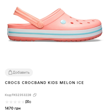
Добавить
CROCS CROCBAND KIDS MELON ICE
26
27
28
29
30
31
32
33
34
Код:
FKS2353228
0
1470
грн