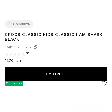
Добавить
CROCS CLASSIC KIDS CLASSIC I AM SHARK
24
25
26
27
28
29
30
31
32
33
34
35
BLACK
Код:
FKS2353237
0
1470
грн
СМОТРЕТЬ
Хит сезона