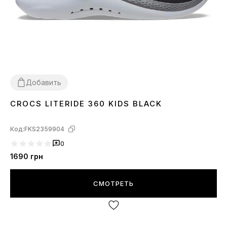
Добавить
CROCS LITERIDE 360 KIDS BLACK
26
27
28
29
30
Код:
FKS2359904
0
1690
грн
СМОТРЕТЬ