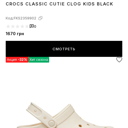
CROCS CLASSIC CUTIE CLOG KIDS BLACK
29
30
31
32
33
34
35
Код:
FKS2359902
0
1670
грн
СМОТРЕТЬ
Акция
-32%
Хит сезона