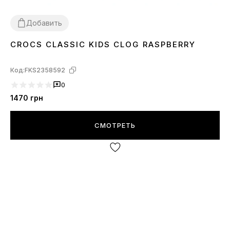
Добавить
CROCS CLASSIC KIDS CLOG RASPBERRY
26
27
28
29
30
31
32
33
34
Код:
FKS2358592
0
1470
грн
СМОТРЕТЬ