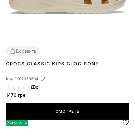
Добавить
CROCS CLASSIC KIDS CLOG BONE
25
26
27
28
29
30
31
32
33
34
35
Код:
FKS2358594
0
1470
грн
СМОТРЕТЬ
Хит сезона