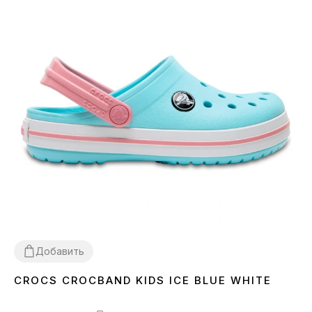
Добавить
CROCS CROCBAND KIDS ICE BLUE WHITE
25
26
27
28
29