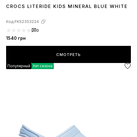
CROCS LITERIDE KIDS MINERAL BLUE WHITE
27
29
30
31
32
33
34
Код:
FKS2353224
0
1540
грн
СМОТРЕТЬ
Популярный
Хит сезона