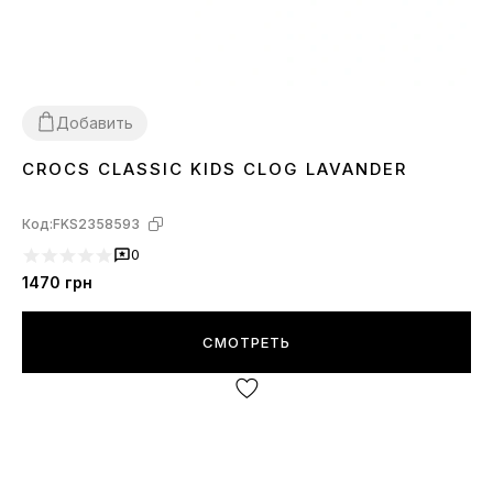
Добавить
CROCS CLASSIC KIDS CLOG LAVANDER
28
29
30
31
32
33
34
Код:
FKS2358593
0
1470
грн
СМОТРЕТЬ