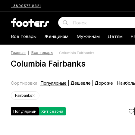
+380957718321
Все товары
Женщинам
Мужчинам
Детям
Р
Главная
Все товары
Columbia Fairbanks
Columbia Fairbanks
Сортировка
:
Популярные
Дешевле
Дороже
Наиболь
Fairbanks
Популярный
Хит сезона