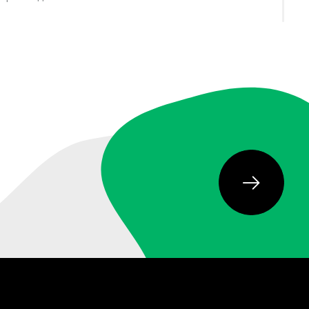
вается, и ориентироваться на большую ногу. Длину
мфорта в зимней обуви. Выбирая Columbia Fairbanks™,
лщенная обувь комфортно примет форму ноги с
ся внутри. Подошва должна обеспечивать устойчивость
рнет-магазине?
оллекций и удобным условиям заказа. В интернет-