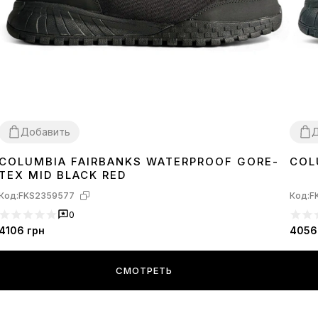
Добавить
Д
COLUMBIA FAIRBANKS WATERPROOF GORE-
COL
41
42
43
44
45
42
TEX MID BLACK RED
Код:
FKS2359577
Код:
F
0
4106
грн
4056
СМОТРЕТЬ