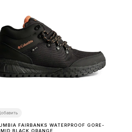
обавить
UMBIA FAIRBANKS WATERPROOF GORE-
2
44
 MID BLACK ORANGE