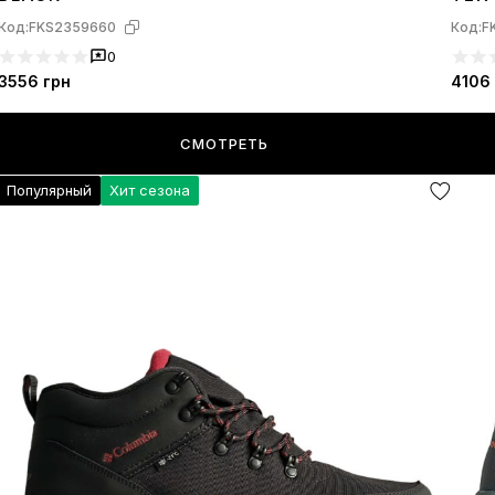
Код:
FKS2359660
Код:
F
0
3556
грн
4106
СМОТРЕТЬ
Популярный
Хит сезона