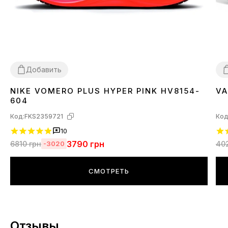
Добавить
NIKE VOMERO PLUS HYPER PINK HV8154-
VA
36
3
604
Код:
FKS2359721
Код
10
3790
грн
6810
грн
40
-3020
СМОТРЕТЬ
Отзывы