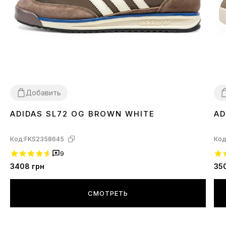
Добавить
ADIDAS SL72 OG BROWN WHITE
AD
36
37
38
39
40
3
Код:
FKS2358645
Код
9
3408
грн
35
СМОТРЕТЬ