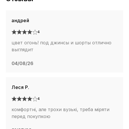
андрей
4
цвет огонь! под джинсы и шорты отлично
выглядит
04/08/26
Леся Р.
4
комфортні, але трохи вузькі, треба міряти
перед покупкою