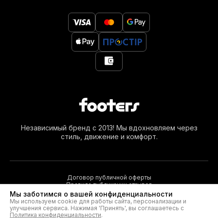
Независимый бренд с 2013! Мы вдохновляем через
стиль, движение и комфорт.
Договор публичной оферты
Правила публикации отзывов
Мы заботимся о вашей конфиденциальности
Мы используем cookie для работы сайта, персонализации и
улучшения сервиса. Нажимая 'Принять', вы соглашаетесь с
© 2026. Footers®
Политика конфиденциальности
.