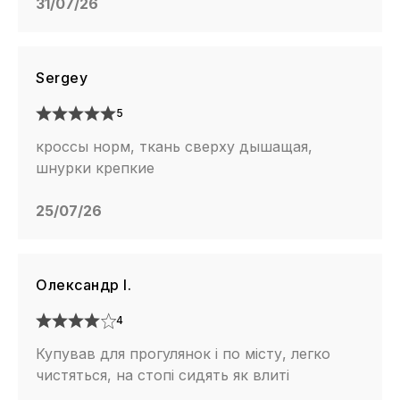
31/07/26
Sergey
5
кроссы норм, ткань сверху дышащая,
шнурки крепкие
25/07/26
Олександр І.
4
Купував для прогулянок і по місту, легко
чистяться, на стопі сидять як влиті