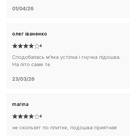
01/04/26
олег іваненко
4
Сподобалась м’яка устілка і гнучка підошва.
На літо саме те
23/03/26
marina
4
не скользят по плитке, подошва приятная