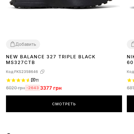
Добавить
NEW BALANCE 327 TRIPLE BLACK
NI
36
37
38
39
41
42
43
44
45
3
MS327CTB
60
Код:
FKS2358646
Код
11
3377
грн
6020
грн
68
-2643
СМОТРЕТЬ