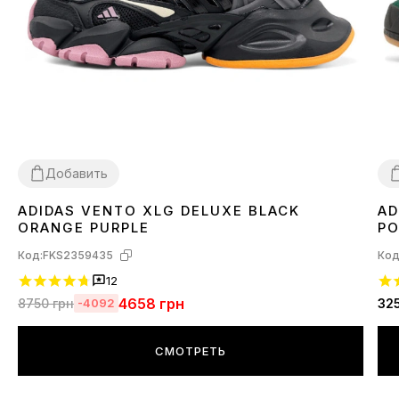
Добавить
ADIDAS VENTO XLG DELUXE BLACK
AD
36
37
38
4
ORANGE PURPLE
PO
Код:
FKS2359435
Код
12
4658
грн
8750
грн
32
-4092
СМОТРЕТЬ