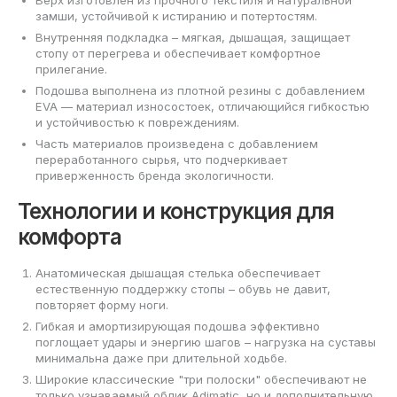
Верх изготовлен из прочного текстиля и натуральной
замши, устойчивой к истиранию и потертостям.
Внутренняя подкладка – мягкая, дышащая, защищает
стопу от перегрева и обеспечивает комфортное
прилегание.
Подошва выполнена из плотной резины с добавлением
EVA — материал износостоек, отличающийся гибкостью
и устойчивостью к повреждениям.
Часть материалов произведена с добавлением
переработанного сырья, что подчеркивает
приверженность бренда экологичности.
Технологии и конструкция для
комфорта
Анатомическая дышащая стелька обеспечивает
естественную поддержку стопы – обувь не давит,
повторяет форму ноги.
Гибкая и амортизирующая подошва эффективно
поглощает удары и энергию шагов – нагрузка на суставы
минимальна даже при длительной ходьбе.
Широкие классические "три полоски" обеспечивают не
только узнаваемый облик Adimatic, но и дополнительную